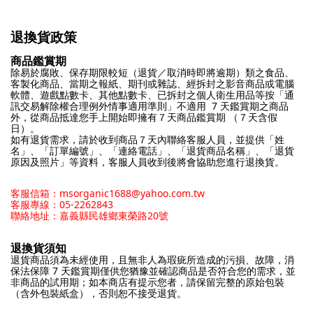
退換貨政策
商品鑑賞期
除易於腐敗、保存期限較短（退貨／取消時即將逾期）類之食品、
客製化商品、當期之報紙、期刊或雜誌、經拆封之影音商品或電腦
軟體、遊戲點數卡、其他點數卡、已拆封之個人衛生用品等按「通
訊交易解除權合理例外情事適用準則」不適用 7 天鑑賞期之商品
外，從商品抵達您手上開始即擁有７天商品鑑賞期 （７天含假
日）。
如有退貨需求，請於收到商品７天內聯絡客服人員，並提供「姓
名」、「訂單編號」、「連絡電話」、「退貨商品名稱」、「退貨
原因及照片」等資料，客服人員收到後將會協助您進行退換貨。
客服信箱：msorganic1688@yahoo.com.tw
客服專線：05-2262843
聯絡地址：嘉義縣民雄鄉東榮路20號
退換貨須知
退貨商品須為未經使用，且無非人為瑕疵所造成的污損、故障，消
保法保障 7 天鑑賞期僅供您猶豫並確認商品是否符合您的需求，並
非商品的試用期；如本商店有提示您者，請保留完整的原始包裝
（含外包裝紙盒），否則恕不接受退貨。