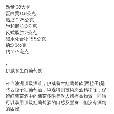
熱量:68大卡
蛋白質:0.8公克
脂肪:0.25公克
飽和脂肪:0公克
反式脂肪:0公克
碳水化合物:15.5公克
糖:9.8公克
鈉:77.5毫克
-
伊威養生白葡萄飲
來自澳洲頂級酒莊，伊威養生紅葡萄飲(西拉子)是
將西拉子紅葡萄酒，經過特別技術將酒精移除，保
留紅葡萄酒中的葡萄多酚等對人體有益物質，同時
可以享用頂級紅葡萄酒的口感及營養，但沒有酒精
的困擾。