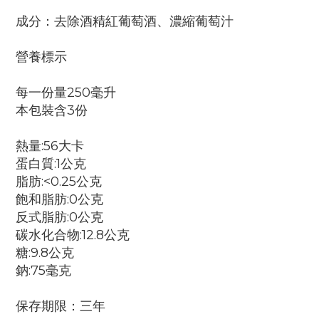
成分：去除酒精紅葡萄酒、濃縮葡萄汁
營養標示
每一份量250毫升
本包裝含3份
熱量:56大卡
蛋白質:1公克
脂肪:<0.25公克
飽和脂肪:0公克
反式脂肪:0公克
碳水化合物:12.8公克
糖:9.8公克
鈉:75毫克
保存期限：三年