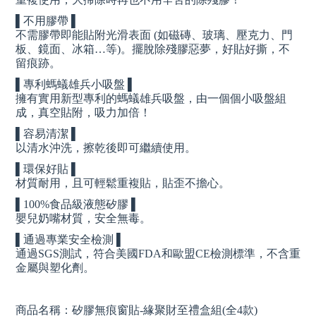
▌不用膠帶 ▌
不需膠帶即能貼附光滑表面 (如磁磚、玻璃、壓克力、門
板、鏡面、冰箱…等)。擺脫除殘膠惡夢，好貼好撕，不
留痕跡。
▌專利螞蟻雄兵小吸盤 ▌
擁有實用新型專利的螞蟻雄兵吸盤，由一個個小吸盤組
成，真空貼附，吸力加倍！
▌容易清潔 ▌
以清水沖洗，擦乾後即可繼續使用。
▌環保好貼 ▌
材質耐用，且可輕鬆重複貼，貼歪不擔心。
▌100%食品級液態矽膠 ▌
嬰兒奶嘴材質，安全無毒。
▌通過專業安全檢測 ▌
通過SGS測試，符合美國FDA和歐盟CE檢測標準，不含重
金屬與塑化劑。
商品名稱：矽膠無痕窗貼-緣聚財至禮盒組(全4款)