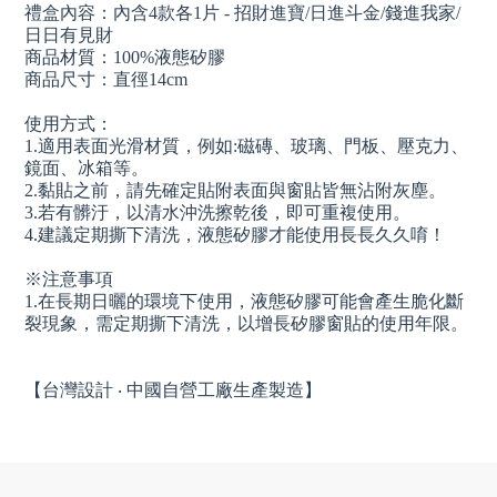
禮盒內容：內含4款各1片 - 招財進寶/日進斗金/錢進我家/
日日有見財
商品材質：100%液態矽膠
商品尺寸：直徑14cm
使用方式：
1.適用表面光滑材質，例如:磁磚、玻璃、門板、壓克力、
鏡面、冰箱等。
2.黏貼之前，請先確定貼附表面與窗貼皆無沾附灰塵。
3.若有髒汙，以清水沖洗擦乾後，即可重複使用。
4.建議定期撕下清洗，液態矽膠才能使用長長久久唷！
※注意事項
1.在長期日曬的環境下使用，液態矽膠可能會產生脆化斷
裂現象，需定期撕下清洗，以增長矽膠窗貼的使用年限。
【台灣設計 ‧ 中國自營工廠生產製造】