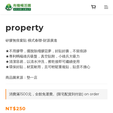
property
矽膠無痕窗貼 橫式春聯-財源廣進
★不用膠帶，擺脫除殘膠惡夢，好貼好撕，不留痕跡
★專利螞蟻雄兵吸盤，真空貼附，小雄兵大吸力
★清潔容易，以清水沖洗，擦乾後即可繼續使用
★環保好貼，材質耐用，且可輕鬆重複貼，貼歪不擔心
商品圖來源：墊一店
消費滿1500元，全館免運費。(限宅配貨到付款) on order
NT$250