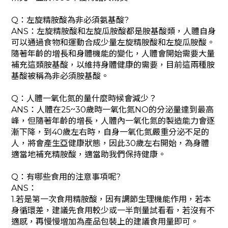
Q：左旋精胺酸為非必須氨基酸?
ANS：左旋精胺酸和左旋瓜胺酸都是胺基酸類，人體自身
可以通過食物和運動合成少量左旋精胺酸和左旋瓜胺酸。
隨著年齡的增長和身體機能的變化，人體會開始需要大量
補充這類胺基酸，以維持身體健康的需要，目前這兩種胺
基酸被稱為非必須胺基酸。
Q：人體一氧化氮的量什麼時候會減少？
ANS：人體在25~30歲時一氧化氮NO的分泌量達到最高
峰，但隨著年齡的增長，人體內一氧化氮的製造能力會逐
漸下降，到40歲左右時，自身一氧化氮嚴重分泌不足的
人，將會產生亞健康狀態，因此30歲左右開始，為身體
適當地補充精胺酸，適當助我們保持健康。
Q：有哪些食用的注意事項呢?
ANS：
1.若是第一次食用精胺酸，因有調節生理機能作用，若本
身循環差，建議先食用較少或一半劑量試看看，若沒有不
適感，再慢慢增加為產品包裝上的建議食用量即可。