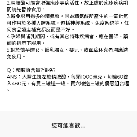
2.精胺酸可能會增強疱疹毒病活性，故正處於疱疹疾病期
間請先暫停食用。
3.避免服用過多的精氨酸。因為精氨酸所產生的一氧化氮
可作用於多種人體系統，包括神經系統、免疫系統等，任
何食品過度補充都反而是不好。
4.孕婦與哺乳期間、或有其它特殊疾病者，應在醫師、藥
師的指示下服用。
5.對於懷孕婦女、餵乳婦女、嬰兒、敗血症休克者均應避
免使用。
Q：精胺酸含量?價格?
ANS：大醫生技左旋精胺酸，每顆1000毫克，每罐60錠
入480元，有買三罐送一罐、買六罐送三罐的優惠組合喔
~
您可能喜歡...