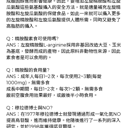
成膽固醇進而影響健康。因此，要增加左旋精胺酸和左旋
瓜氨酸這些氨基酸攝入的安全方法，就是適量補充左旋精
胺酸和左旋瓜氨酸的保健食品，如此一來就可以攝入更多
的左旋精胺酸和左旋瓜氨酸提供人體所需，同時又避免了
高脂肪的攝入。
Q：精胺酸素食可使用嗎?
ANS：左旋精胺酸L-arginine採用非基因改造大豆、玉米
為基底，發酵而成的產物，因此原料非動物性來源，因此
素食者是可以食用的。
Q：精胺酸的食用量?
ANS：成年人每日1~2次，每次使用2~3顆(每錠
1000mg)，無需多食
成長中期間，每日1~2次，每次1~2顆，無需多食
飯前空腹食用效果最好，或飯後半小時食用。
Q：穆拉德博士與NO?
ANS：在1977年穆拉德博士就發現通過形成一氧化氮NO
提高鳥苷酸，進而維持健康。他隨後進行了一系列的深入
研究，並於1998年獲得諾貝爾獎。