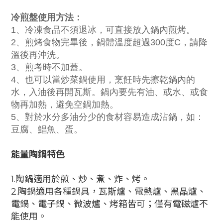
冷煎盤使用方法：
1、冷凍食品不須退冰，可直接放入鍋內煎烤。
2、煎烤食物完畢後，鍋體溫度超過300度C，請降
溫後再沖洗。
3、煎考時不加蓋。
4、也可以當炒菜鍋使用，烹飪時先擦乾鍋內的
水，入油後再開瓦斯。鍋內要先有油、或水、或食
物再加熱，避免空鍋加熱。
5、對於水分多油分少的食材容易造成沾鍋，如：
豆腐、鯧魚、蛋。
能量陶鍋特色
1.陶鍋適用於煎、炒、煮、炸、烤。
2.陶鍋適用各種鍋具，瓦斯爐、電熱爐、黑晶爐、
電鍋、電子鍋、微波爐、烤箱皆可；僅有電磁爐不
能使用。