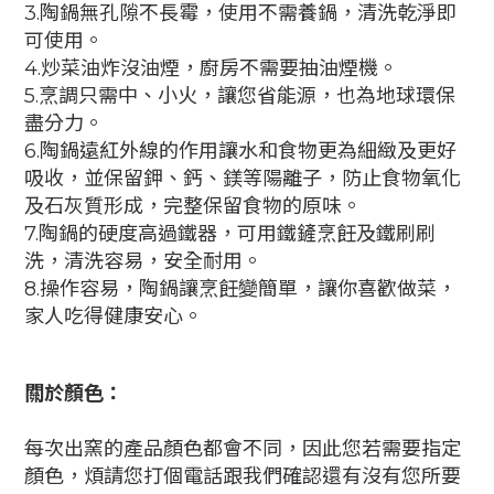
3.陶鍋無孔隙不長霉，使用不需養鍋，清洗乾淨即
可使用。
4.炒菜油炸沒油煙，廚房不需要抽油煙機。
5.烹調只需中、小火，讓您省能源，也為地球環保
盡分力。
6.陶鍋遠紅外線的作用讓水和食物更為細緻及更好
吸收，並保留鉀、鈣、鎂等陽離子，防止食物氧化
及石灰質形成，完整保留食物的原味。
7.陶鍋的硬度高過鐵器，可用鐵鏟烹飪及鐵刷刷
洗，清洗容易，安全耐用。
8.操作容易，陶鍋讓烹飪變簡單，讓你喜歡做菜，
家人吃得健康安心。
關於顏色：
每次出窯的產品顏色都會不同，因此您若需要指定
顏色，煩請您打個電話跟我們確認還有沒有您所要