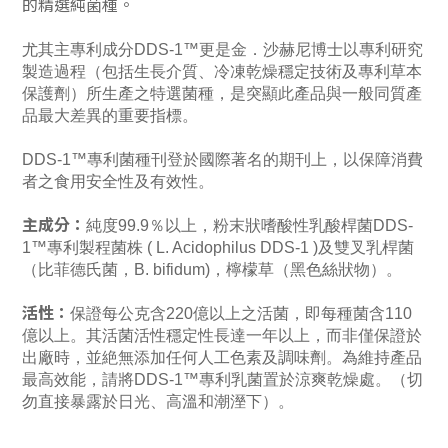
的精選純菌種。
尤其主專利成分DDS-1™更是金．沙赫尼博士以專利研究
製造過程（包括生長介質、冷凍乾燥穩定技術及專利草本
保護劑）所生產之特選菌種，是突顯此產品與一般同質產
品最大差異的重要指標。
DDS-1™專利菌種刊登於國際著名的期刊上，以保障消費
者之食用安全性及有效性。
主成分：
純度99.9％以上，粉末狀嗜酸性乳酸桿菌DDS-
1™專利製程菌株 ( L. Acidophilus DDS-1 )及雙叉乳桿菌
（比菲德氏菌，B. bifidum)，檸檬草（黑色絲狀物）。
活性：
保證每公克含220億以上之活菌，即每種菌含110
億以上。其活菌活性穩定性長達一年以上，而非僅保證於
出廠時，並絶無添加任何人工色素及調味劑。為維持產品
最高效能，請將DDS-1™專利乳菌置於涼爽乾燥處。（切
勿直接暴露於日光、高溫和潮溼下）。