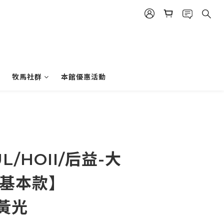
牧馬社群
本館優惠活動
L/HOII/后益-大
【基本款】
+黃光