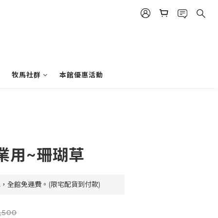
牧馬社群
本館優惠活動
業用~珊瑚草
元，全館免運費。(限宅配貨到付款)
,500