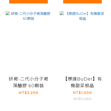
研褐-二代小分子褐
【標達BuDer】有
藻醣膠 60顆裝
機甜菜根晶
NT$3,200
NT$1,000
NT$1,280