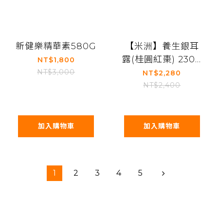
新健樂精華素580G
【米洲】養生銀耳
露(桂圓紅棗) 230g
NT$1,800
＜純素＞24瓶/箱
NT$3,000
NT$2,280
NT$2,400
加入購物車
加入購物車
1
2
3
4
5