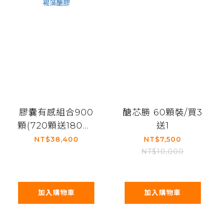
膠囊有感組合900
醣芯勝 60顆裝/買3
顆(720顆送180顆)
送1
研褐-二代小分子褐
NT$38,400
NT$7,500
藻醣膠
NT$10,000
加入購物車
加入購物車