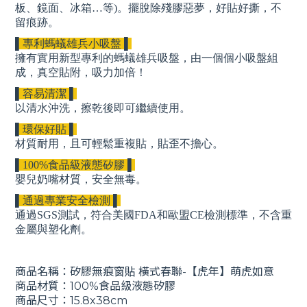
板、鏡面、冰箱…等)。擺脫除殘膠惡夢，好貼好撕，不
留痕跡。
▌專利螞蟻雄兵小吸盤 ▌
擁有實用新型專利的螞蟻雄兵吸盤，由一個個小吸盤組
成，真空貼附，吸力加倍！
▌容易清潔 ▌
以清水沖洗，擦乾後即可繼續使用。
▌環保好貼 ▌
材質耐用，且可輕鬆重複貼，貼歪不擔心。
▌100%食品級液態矽膠 ▌
嬰兒奶嘴材質，安全無毒。
▌通過專業安全檢測 ▌
通過SGS測試，符合美國FDA和歐盟CE檢測標準，不含重
金屬與塑化劑。
商品名稱：矽膠無痕窗貼 橫式春聯-【虎年】萌虎如意
商品材質：100%食品級液態矽膠
商品尺寸：15.8x38cm