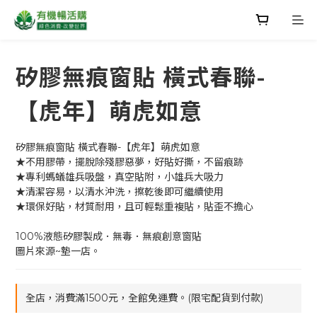
矽膠無痕窗貼 橫式春聯-
【虎年】萌虎如意
矽膠無痕窗貼 橫式春聯-【虎年】萌虎如意
★不用膠帶，擺脫除殘膠惡夢，好貼好撕，不留痕跡
★專利螞蟻雄兵吸盤，真空貼附，小雄兵大吸力
★清潔容易，以清水沖洗，擦乾後即可繼續使用
★環保好貼，材質耐用，且可輕鬆重複貼，貼歪不擔心
100%液態矽膠製成．無毒．無痕創意窗貼
圖片來源~墊一店。
全店，消費滿1500元，全館免運費。(限宅配貨到付款)