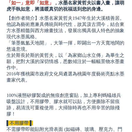
「如一」意即「如意」
，水墨名家黃哲夫以書入畫，讓萌
虎手執如意，將溫暖真切的祝福送到您的身邊。
【創作者簡介】水墨名家黃哲夫1947年生於大溪積善居。
他認為藝術應兼具傳統與時代性，故其汲古潤今，結合東
方水墨精髓與西方繪畫技法，發展出獨具個人特色的抽象
現代水墨風格。
「筆墨氤氳天地開」，大筆一揮，即闢出一方天寬地闊的
悠遠意境。
生於斯長於斯的黃哲夫，以「為家鄉山水立傳」為畢生之
願，把對大溪的深切情感，悉數傾注於一幅幅景物水墨畫
作中。
2016年獲桃園市政府文化局遴選為桃園年度藝術亮點水墨
畫家代表。
100%液態矽膠製成的無痕創意窗貼，加上專利螞蟻雄兵
吸盤設計，不用膠帶、膠水就可以貼，方便撕除不留痕
跡，易清洗可重複使用，大掃除時再也不用辛苦的除殘
膠！
▌不用膠帶 ▌
不需膠帶即能貼附光滑表面 (如磁磚、玻璃、壓克力、門