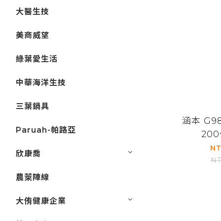
大醫生技
美商威望
綠葉愛生活
中華海洋生技
三葉鍋具
涵本 G
Paruah-帕路亞
20
NT
欣康喬
NT
農萊陣線
大侑健康企業