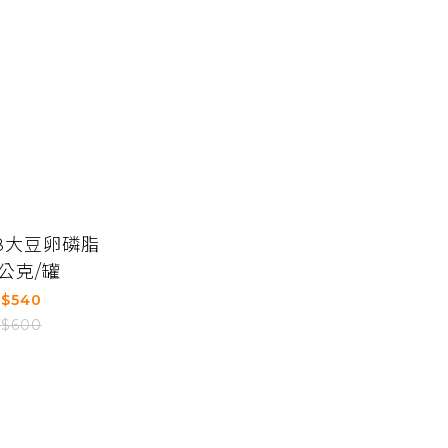
98大豆卵磷脂
0公克/罐
$540
$600