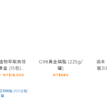
全植物萃取高效
G98黃金磷脂 (225g/
涵本
盒 (15包)、
罐)
裝3
盒、買12盒送3
 ~ NT$18,000
NT$680
盒