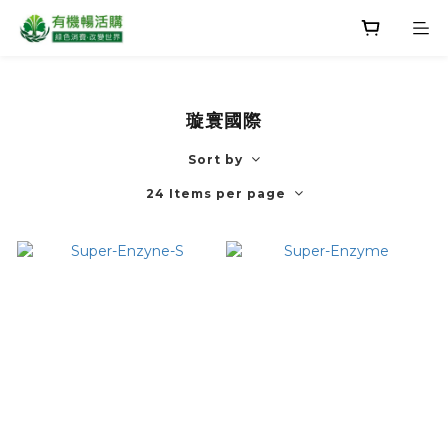
璇寰國際
Sort by
24 Items per page