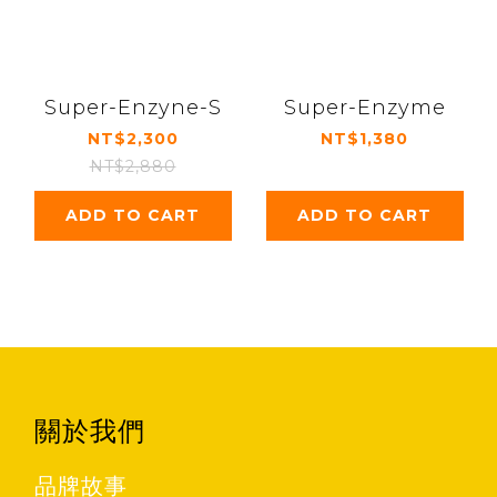
Super-Enzyne-S
Super-Enzyme
NT$2,300
NT$1,380
NT$2,880
ADD TO CART
ADD TO CART
關於我們
品牌故事