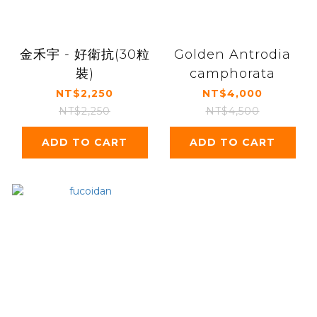
金禾宇 - 好衛抗(30粒
Golden Antrodia
裝)
camphorata
NT$2,250
NT$4,000
NT$2,250
NT$4,500
ADD TO CART
ADD TO CART