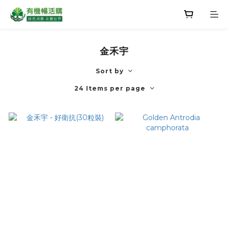
金禾宇
Sort by
24 Items per page