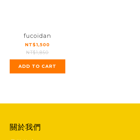
fucoidan
NT$1,500
NT$1,850
ADD TO CART
關於我們