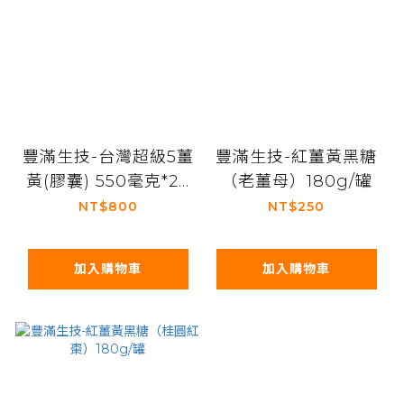
豐滿生技-台灣超級5薑
豐滿生技-紅薑黃黑糖
黃(膠囊) 550毫克*20
（老薑母）180g/罐
粒/盒
NT$800
NT$250
加入購物車
加入購物車