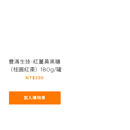
豐滿生技-紅薑黃黑糖
（桂圓紅棗）180g/罐
NT$250
加入購物車