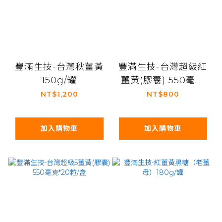
豐滿生技-台灣秋薑黃
豐滿生技-台灣超級紅
150g/罐
薑黃(膠囊) 550毫克
*20粒/盒
NT$1,200
NT$800
加入購物車
加入購物車